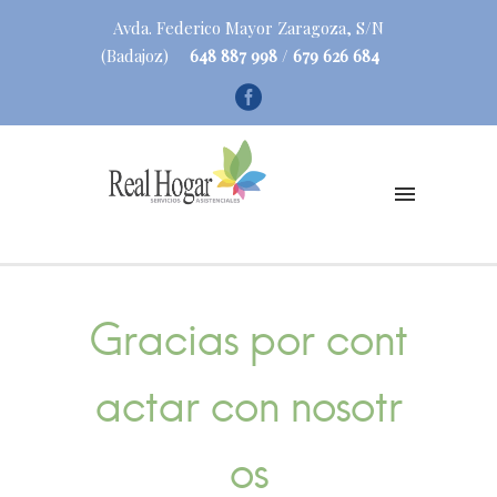
Avda. Federico Mayor Zaragoza, S/N
(Badajoz)
648 887 998
/
679 626 684
G
r
a
c
i
a
s
p
o
r
c
o
n
t
a
c
t
a
r
c
o
n
n
o
s
o
t
r
o
s